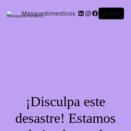
LinkedIn
Instagram
Facebook
Masquedomesticos
Acceder
¡Disculpa este
desastre! Estamos