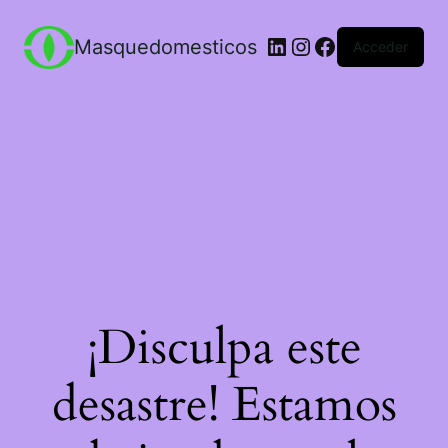
LinkedIn
Instagram
Facebook
Masquedomesticos
Acceder
¡Disculpa este
desastre! Estamos